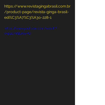
https://www.revistagingabrasil.com.br
/product-page/revista-ginga-brasil-
edi%C3%A7%C3%A3o-228-1
https://www.youtube.com/watch?
v=gus7mBuKwPU