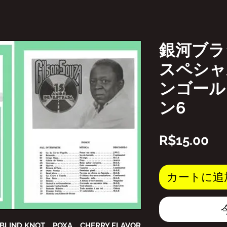
銀河ブラ
スペシャ
ンゴール
ン6
価
R$15.00
格
カートに追
BLIND KNOT、POXA、CHERRY FLAVOR