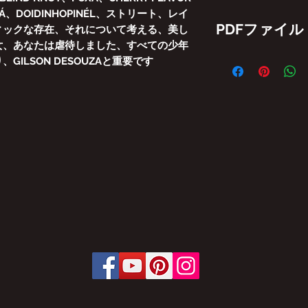
AVIÁ、DOIDINHOPINÉL、ストリート、レイ
PDFファイル
ィックな存在、それについて考える、美し
女、あなたは虐待しました、すべての少年
GINGA BRASIL 
ILSON DESOUZAと重要です
び/または部分的な
す。
法律が規定する罰則
1998年2月19日の法