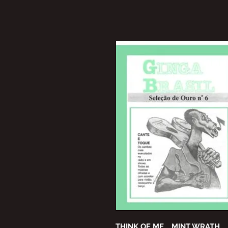
THINK OF ME、MINT WRATH、