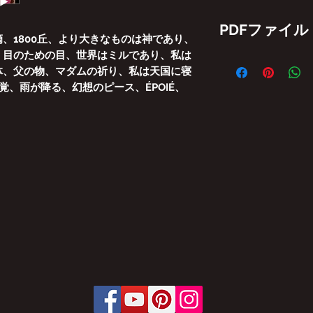
PDFファイル
、1800丘、より大きなものは神であり、
、目のための目、世界はミルであり、私は
GINGA BRASIL 
体、父の物、マダムの祈り、私は天国に寝
び/または部分的な
覚、雨が降る、幻想のピース、ÉPOIÉ、
す。
法律が規定する罰則
1998年2月19日の法