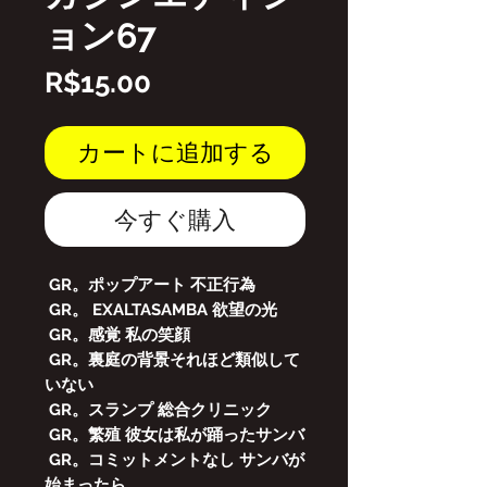
ョン67
価
R$15.00
格
カートに追加する
今すぐ購入
GR。ポップアート
不正行為
GR。 EXALTASAMBA
欲望の光
GR。感覚
私の笑顔
GR。裏庭の背景それほど類似して
いない
GR。スランプ
総合クリニック
GR。繁殖
彼女は私が踊ったサンバ
GR。コミットメントなし
サンバが
始まったら