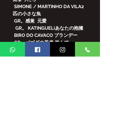
SIMONE / MARTINHO DA VILA2
匹の小さな魚
GR。感覚
元愛
GR。 KATINGUELiあなたの抱擁
BIRO DO CAVACO
ブランデー
GR。パゴダの若者
並んで
エリアナ・デ・リマ滞在したい
GR。甘いマニア
欲しい理由
GR。時間内に
逃げ道はありませ
ん
ARLINDO CRUZ / SOMBRINHA -
--彼はそこで月を描いた
美しいエアクロス/傘の問題
PDFファイル
GINGA BRASIL MAGAZINEのコンテ
ンツの全体的/および/または部分的な