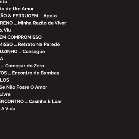
eito
tado de Um Amor
O & FERRUGEM ... Apelo
ENO ... Minha Razão de Viver
, Viu
 SEM COMPROMISSO
SSO ... Retrato Na Parede
ZINHO ... Consegue
JA
... Começar do Zero
OS ... Encontro de Bambas
RLOS
 Se Não Fosse O Amor
Livre
NCONTRO ... Casinha E Luar
 A Vida