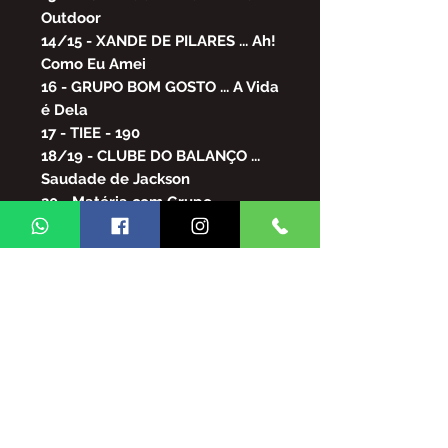
Outdoor
14/15 - XANDE DE PILARES ... Ah!
Como Eu Amei
16 - GRUPO BOM GOSTO ... A Vida
é Dela
17 - TIEE - 190
18/19 - CLUBE DO BALANÇO ...
Saudade de Jackson
20 - Matéria com Grupo
Simplicidade
21 - GRUPO SIMPLICIDADE ... O
Seua Amor Sou Eu
22/23 - THIAGUINHO &
ALEXANDRE PIRES ... Que
Saudade
24/25 - RENATO DA ROCINHA &
XANDE DE PILARES ... Quero
Ouvir Um Bom Samba
26 - Matéria com Grupo Samba