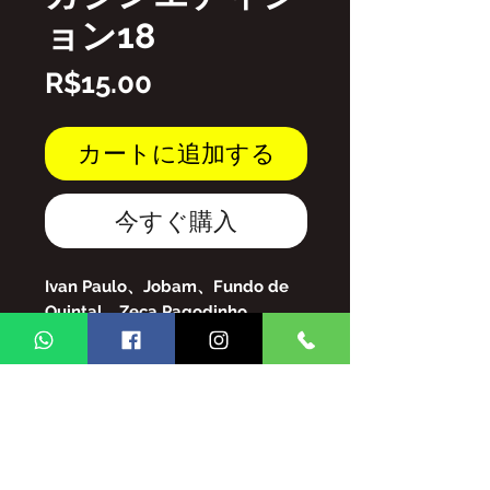
ョン18
価
R$15.00
格
カートに追加する
今すぐ購入
Ivan Paulo、Jobam、Fundo de
Quintal、Zeca Pagodinho、
JoãozinhoCarnavalesco、
Alcione、JovelinaPérolaNegra、
Royce、Eliana deLimaなど。
PDFファイル