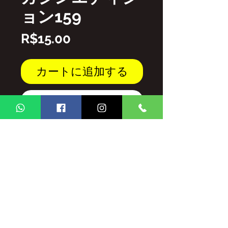
ョン159
価
R$15.00
格
カートに追加する
今すぐ購入
PDFファイル
GINGA BRASIL MAGAZINEのコンテ
ンツの全部/および/または部分的な複
製は、許可なく禁止されています。
法律が規定する罰則および制裁の対象
となります。
1998年2月19日の法律第9,610号。