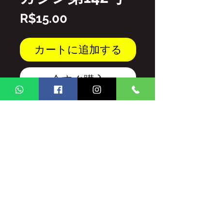
価
R$15.00
格
カートに追加する
今すぐ購入
PDFファイル
GINGA BRASIL MAGAZINEのコンテ
ンツの全部/および/または部分的な複
製は、許可なく禁止されています。
法律が規定する罰則および制裁の対象
となります。
1998年2月19日の法律第9,610号。