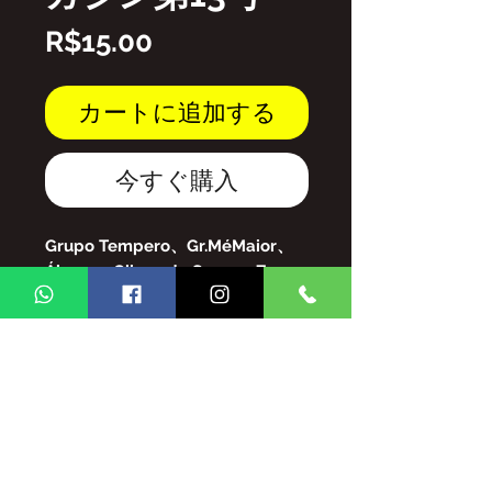
価
R$15.00
格
カートに追加する
今すぐ購入
Grupo Tempero、Gr.MéMaior、
Álvaro、Gilson de Souza、Zeca
Pagodinho、Sampa、Biro
doCavacoなど。
PDFファイル
GINGA BRASIL MAGAZINEのコンテ
ンツの全体的/および/または部分的な
複製は、法律で定められた罰則および