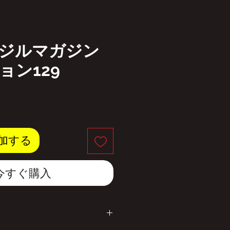
ジルマガジン
ョン129
加する
今すぐ購入